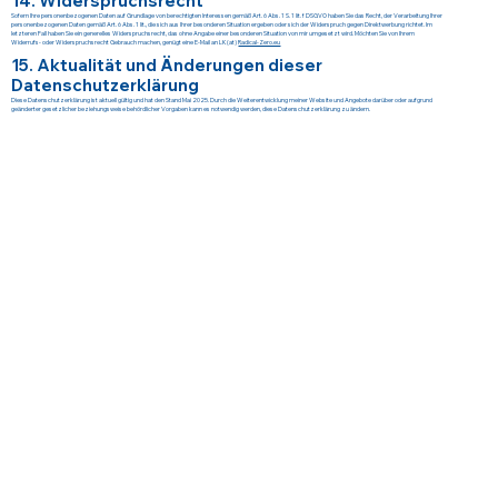
14. Widerspruchsrecht
Sofern Ihre personenbezogenen Daten auf Grundlage von berechtigten Interessen gemäß Art. 6 Abs. 1 S. 1 lit. f DSGVO haben Sie das Recht, der Verarbeitung Ihrer
personenbezogenen Daten gemäß Art. 6 Abs. 1 lit., die sich aus Ihrer besonderen Situation ergeben oder sich der Widerspruch gegen Direktwerbung richtet. Im
letzteren Fall haben Sie ein generelles Widerspruchsrecht, das ohne Angabe einer besonderen Situation von mir umgesetzt wird. Möchten Sie von Ihrem
Widerrufs- oder Widerspruchsrecht Gebrauch machen, genügt eine E-Mail an LK (at)
Radical-Zero.eu
15. Aktualität und Änderungen dieser
Datenschutzerklärung
Diese Datenschutzerklärung ist aktuell gültig und hat den Stand Mai 2025. Durch die Weiterentwicklung meiner Website und Angebote darüber oder aufgrund
geänderter gesetzlicher beziehungsweise behördlicher Vorgaben kann es notwendig werden, diese Datenschutzerklärung zu ändern.