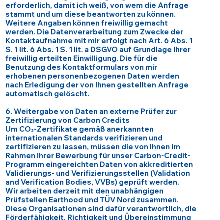
erforderlich, damit ich weiß, von wem die Anfrage
stammt und um diese beantworten zu können.
Weitere Angaben können freiwillig gemacht
werden. Die Datenverarbeitung zum Zwecke der
Kontaktaufnahme mit mir erfolgt nach Art. 6 Abs. 1
S. 1 lit. 6 Abs. 1 S. 1 lit. a DSGVO auf Grundlage Ihrer
freiwillig erteilten Einwilligung. Die für die
Benutzung des Kontaktformulars von mir
erhobenen personenbezogenen Daten werden
nach Erledigung der von Ihnen gestellten Anfrage
automatisch gelöscht.
6. Weitergabe von Daten an externe Prüfer zur
Zertifizierung von Carbon Credits
Um CO₂-Zertifikate gemäß anerkannten
internationalen Standards verifizieren und
zertifizieren zu lassen, müssen die von Ihnen im
Rahmen Ihrer Bewerbung für unser Carbon-Credit-
Programm eingereichten Daten von akkreditierten
Validierungs- und Verifizierungsstellen (Validation
and Verification Bodies, VVBs) geprüft werden.
Wir arbeiten derzeit mit den unabhängigen
Prüfstellen Earthood und TÜV Nord zusammen.
Diese Organisationen sind dafür verantwortlich, die
Förderfähigkeit, Richtigkeit und Übereinstimmung